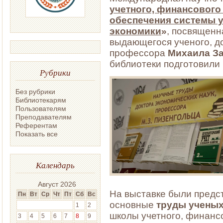
учетного, финансового
обеспечения системы у
экономики
»
, посвященн
выдающегося ученого, до
профессора
Михаила З
библиотеки подготовили 
Рубрики
Без рубрики
Библиотекарям
Пользователям
Преподавателям
Референтам
Показать все
Календарь
Август 2026
На выставке были пред
Пн
Вт
Ср
Чт
Пт
Сб
Вс
основные
труды учены
1
2
школы учетного, финанс
3
4
5
6
7
8
9