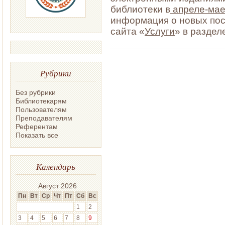
библиотеки в
апреле-мае
информация о новых пос
сайта «
Услуги
» в раздел
Рубрики
Без рубрики
Библиотекарям
Пользователям
Преподавателям
Референтам
Показать все
Календарь
Август 2026
Пн
Вт
Ср
Чт
Пт
Сб
Вс
1
2
3
4
5
6
7
8
9