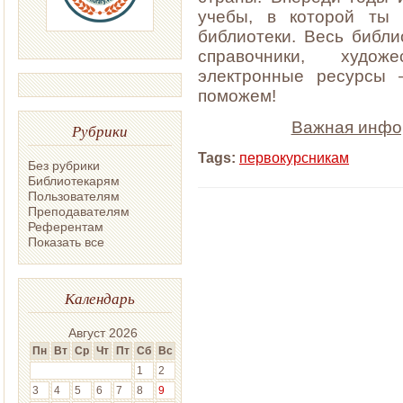
учебы, в которой ты
библиотеки. Весь библ
справочники, худож
электронные ресурсы 
поможем!
Важная инфо
Рубрики
Tags:
первокурсникам
Без рубрики
Библиотекарям
Пользователям
Преподавателям
Референтам
Показать все
Календарь
Август 2026
Пн
Вт
Ср
Чт
Пт
Сб
Вс
1
2
3
4
5
6
7
8
9