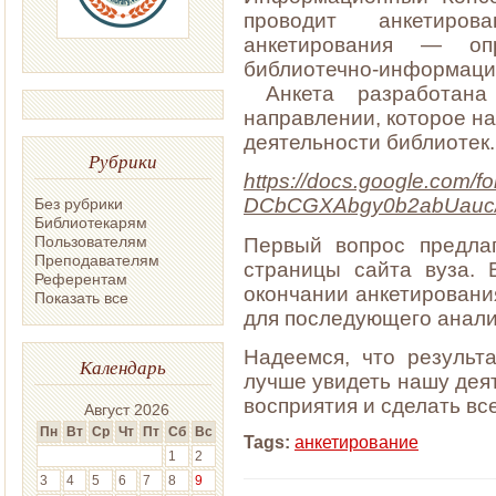
проводит анкетиров
анкетирования — опр
библиотечно-информаци
Анкета разработан
направлении, которое на
деятельности библиотек.
Рубрики
https://docs.google.co
DCbCGXAbgy0b2abUauc/
Без рубрики
Библиотекарям
Пользователям
Первый вопрос предла
Преподавателям
страницы сайта вуза. 
Референтам
окончании анкетировани
Показать все
для последующего анали
Надеемся, что результ
Календарь
лучше увидеть нашу деят
восприятия и сделать вс
Август 2026
Пн
Вт
Ср
Чт
Пт
Сб
Вс
Tags:
анкетирование
1
2
3
4
5
6
7
8
9