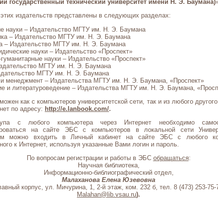
ий государственный технический университет имени Н. Э. Баумана)
 этих издательств представлены в следующих разделах:
 науки – Издательство МГТУ им. Н. Э. Баумана
ка – Издательство МГТУ им. Н. Э. Баумана
 – Издательство МГТУ им. Н. Э. Баумана
дические науки – Издательство «Проспект»
гуманитарные науки – Издательство «Проспект»
здательство МГТУ им. Н. Э. Баумана
дательство МГТУ им. Н. Э. Баумана
и менеджмент – Издательства МГТУ им. Н. Э. Баумана, «Проспект»
е и литературоведение – Издательства МГТУ им. Н. Э. Баумана, «Просп
можен как с компьютеров университетской сети, так и из любого другого
нет по адресу:
http://e.lanbook.com/
.
упа с любого компьютера через Интернет необходимо самос
ироваться на сайте ЭБС с компьютеров в локальной сети Универ
ем можно входить в Личный кабинет на сайте ЭБС с любого ко
ого к Интернет, используя указанные Вами логин и пароль.
По вопросам регистрации и работы в ЭБС
обращаться
:
Научная библиотека,
Информационно-библиографический отдел,
Малаханова Елена Юзевовна
лавный корпус, ул. Мичурина, 1, 2-й этаж, ком. 232 б, тел. 8 (473) 253-75-
Malahan@lib.vsau.ru
).