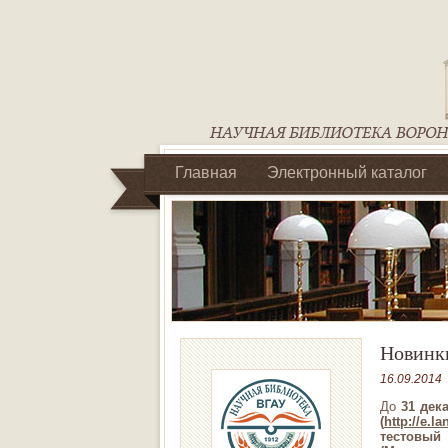
Главная
Электронный каталог
Библиотеки регионального отделен
Новинк
16.09.2014
До
31 дек
(
http://e.l
тестовы