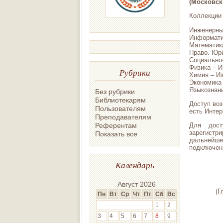
(Московск
Коллекции
Инженерные
Информати
Математика
Право. Юри
Социально-
Физика – И
Рубрики
Химия – Из
Экономика 
Языкознани
Без рубрики
Библиотекарям
Доступ воз
Пользователям
есть Интер
Преподавателям
Референтам
Для дост
зарегистр
Показать все
дальнейш
подключенн
Календарь
Август 2026
(Г
Пн
Вт
Ср
Чт
Пт
Сб
Вс
1
2
3
4
5
6
7
8
9