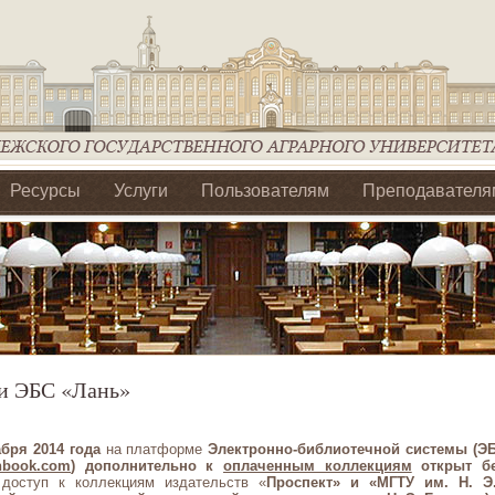
Ресурсы
Услуги
Пользователям
Преподавателя
ия Ассоциации Агрообразование по ЦФО
и ЭБС «Лань»
абря 2014 года
на платформе
Электронно
-библиотечной системы (Э
anbook.com
)
дополнительно к
оплаченным коллекциям
открыт бе
й
доступ к коллекциям издательств «
Проспект» и «МГТУ им. Н. Э