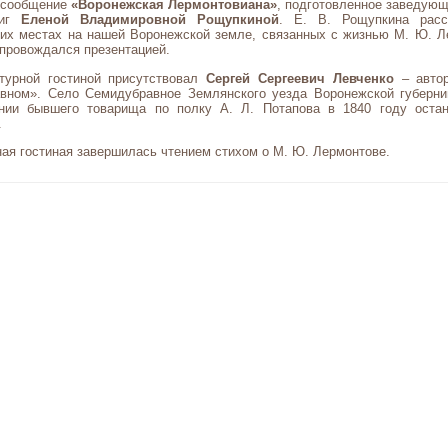
– сообщение
«Воронежская Лермонтовиана»
, подготовленное заведую
ниг
Еленой Владимировной Рощупкиной
. Е. В. Рощупкина расс
ких местах на нашей Воронежской земле, связанных с жизнью М. Ю. Л
провождался презентацией.
турной гостиной присутствовал
Сергей Сергеевич Левченко
– автор
вном». Село Семидубравное Землянского уезда Воронежской губерни
нии бывшего товарища по полку А. Л. Потапова в 1840 году оста
.
ая гостиная завершилась чтением стихом о М. Ю. Лермонтове.