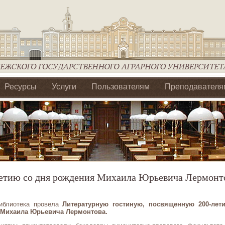
Ресурсы
Услуги
Пользователям
Преподавателя
ия Ассоциации Агрообразование по ЦФО
летию со дня рождения Михаила Юрьевича Лермонт
иблиотека провела
Литературную гостиную, посвященную 200-лет
 Михаила Юрьевича Лермонтова.