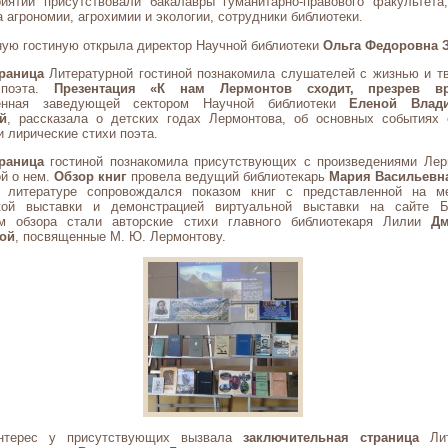
иятии присутствовали бакалавры гуманитарно-правового факультета
 агрономии, агрохимии и экологии, сотрудники библиотеки.
ую гостиную открыла директор Научной библиотеки
Ольга Федоровна 
раница
Литературной гостиной познакомила слушателей с жизнью и т
 поэта.
Презентация «К нам Лермонтов сходит, презрев в
ленная заведующей сектором Научной библиотеки
Еленой Влад
й
, рассказала о детских годах Лермонтова, об основных событиях 
 лирические стихи поэта.
раница
гостиной познакомила присутствующих с произведениями Лер
й о нем.
Обзор книг
провела ведущий библиотекарь
Мария Васильевн
 литературе сопровождался показом книг с представленной на ме
кой выставки и демонстрацией виртуальной выставки на сайте Би
м обзора стали авторские стихи главного библиотекаря Лилии
Д
ой
, посвященные М. Ю. Лермонтову.
нтерес у присутствующих вызвала
заключительная страница
Лит