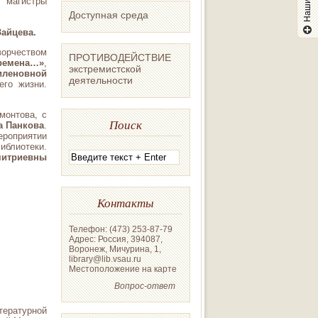
, магистры
Доступная среда
Зайцева
.
ворчеством
ПРОТИВОДЕЙСТВИЕ
ремена…»
,
экстремистской
иленовной
деятельности
его жизни.
монтова, с
Поиск
а Панкова
.
роприятии
блиотеки.
ми
триевны
Контакты
Телефон: (473) 253-87-79
Адрес: Россия, 394087,
Воронеж, Мичурина, 1,
library@lib.vsau.ru
Местоположение на карте
Вопрос-ответ
ературной