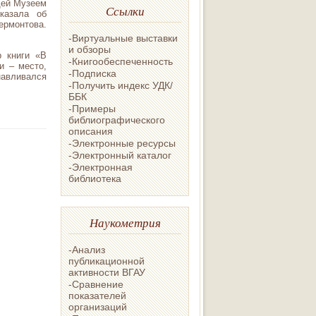
щей Музеем
Ссылки
казала об
ермонтова.
-Виртуальные выставки
и обзоры
 книги «В
-Книгообеспеченность
и – место,
-Подписка
навливался
-Получить индекс УДК/
ББК
-Примеры
библиографического
описания
-Электронные ресурсы
-Электронный каталог
-Электронная
библиотека
Наукометрия
-Анализ
публикационной
активности ВГАУ
-Сравнение
показателей
организаций