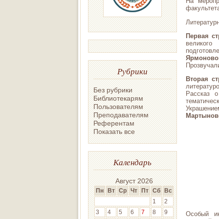
На меропр
факультета
Литературн
Первая ст
великого
подготов
Ярмоново
Прозвучали
Рубрики
Вторая ст
литературо
Без рубрики
Рассказ о
Библиотекарям
тематичес
Пользователям
Украшение
Преподавателям
Мартынов
Референтам
Показать все
Календарь
Август 2026
Пн
Вт
Ср
Чт
Пт
Сб
Вс
1
2
3
4
5
6
7
8
9
Особый и