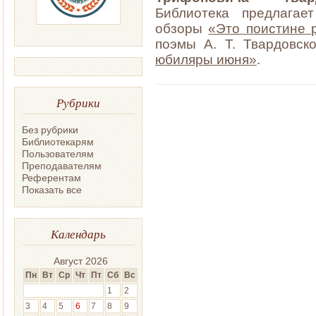
Библиотека предлагае
обзоры
«Это поистине 
поэмы А. Т. Твардовс
юбиляры июня»
.
Рубрики
Без рубрики
Библиотекарям
Пользователям
Преподавателям
Референтам
Показать все
Календарь
Август 2026
Пн
Вт
Ср
Чт
Пт
Сб
Вс
1
2
3
4
5
6
7
8
9