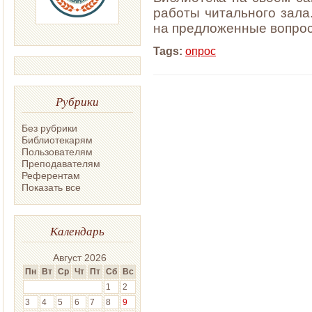
работы читального зала
на предложенные вопро
Tags:
опрос
Рубрики
Без рубрики
Библиотекарям
Пользователям
Преподавателям
Референтам
Показать все
Календарь
Август 2026
Пн
Вт
Ср
Чт
Пт
Сб
Вс
1
2
3
4
5
6
7
8
9