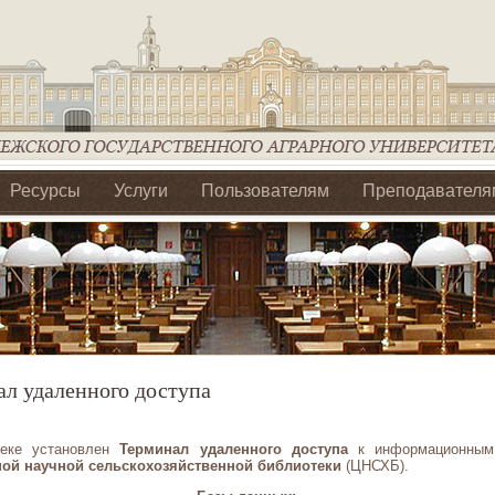
Ресурсы
Услуги
Пользователям
Преподавателя
ия Ассоциации Агрообразование по ЦФО
л удаленного доступа
теке установлен
Терминал удаленного доступа
к информационным
ой научной сельскохозяйственной библиотеки
(ЦНСХБ).