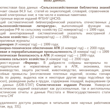
Базы данных:
отекстовая база данных «
Сельскохозяйственная библиотека знани
чает свыше 84,9 тыс. статей из энциклопедий, словарей, справочников 
аний электронных книг, в том числе и книжные памятники.
ктронные версии изданий ФГБНУ ЦНСХБ:
ущий систематический библиографический указатель отечественных 
льскохозяйственная литература
», выполняющий функции наци
иографии РФ по сельскому хозяйству (12 номеров/год) – с 1999 года;
ущий аннотированный систематический указатель иностранной л
льское хозяйство
» (12 номеров/год) — с 2000 года.
еративные журналы:
еринария
(4 номера/ год) – с 1999 года;
енерно-техническое обеспечение АПК
(4 номера/ год) – с 2000 года;
евая и перерабатывающая промышленность
(4 номера/ год) – с 1999
логическая безопасность в АПК
(4 номера/ год) – с 1999 года;
номика сельского хозяйства
(4 номера/ год) – с 2000 года.
джест-журнал «
Фермер
». В дайджесте собраны материалы по 
онодательные и нормативные акты в АПК, экономика, почв
тениеводство, защита растений, животноводство, механизация, дома
собные промыслы (изготовление плетеных изделий, основы гончар
ьба по дереву, выделка кож и некоторые другие виды подсобных п
сел), разведение рыбы в прудах, содержание лошадей, выращивание гри
а данных (UDB-STAT)
Статистические издания России
. Универса
истических изданий охватывает как русскоязычные, так и англоязычны
тистические отчеты и данные Росстата и Межгосударственного стати
тета СНГ
удаленного доступа размещен в читальном зале научных работнико
таж, ауд. 331).