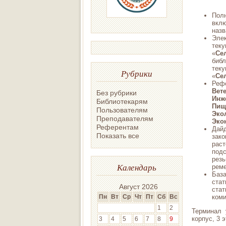
Полн
вклю
назв
Эле
тек
«
Се
библ
тек
Рубрики
«
Се
Реф
Вет
Без рубрики
Инж
Библиотекарям
Пищ
Пользователям
Эко
Преподавателям
Эко
Референтам
Дай
Показать все
зак
рас
под
рез
Календарь
реме
Баз
стат
Август 2026
ста
коми
Пн
Вт
Ср
Чт
Пт
Сб
Вс
1
2
Терминал 
корпус, 3 э
3
4
5
6
7
8
9