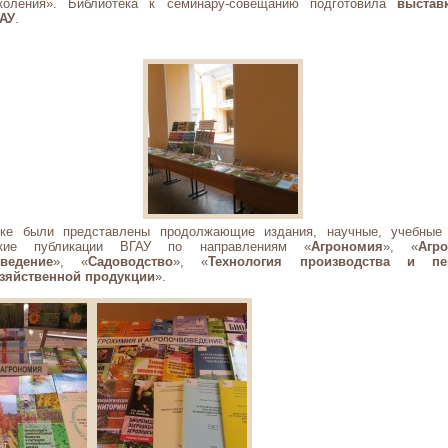
коления». Библиотека к семинару-совещанию подготовила
выстав
АУ
.
ке были представлены продолжающие издания, научные, учебные 
ские публикации ВГАУ по направлениям «
Агрономия
», «
Агр
оведение
», «
Садоводство
», «
Технология производства и пер
зяйственной продукции
».