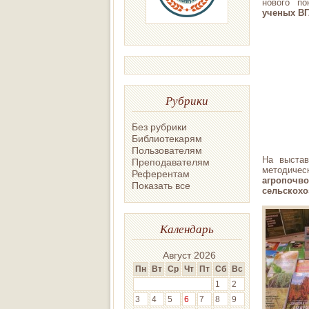
нового по
ученых ВГ
Рубрики
Без рубрики
Библиотекарям
Пользователям
На выстав
Преподавателям
методиче
Референтам
агропочв
Показать все
сельскохо
Календарь
Август 2026
Пн
Вт
Ср
Чт
Пт
Сб
Вс
1
2
3
4
5
6
7
8
9