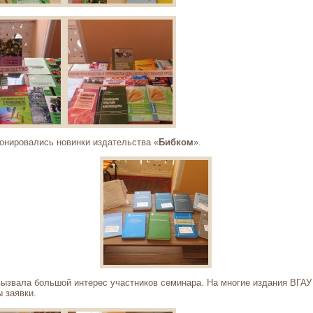
онировались новинки издательства «
Бибком
».
ызвала большой интерес участников семинара. На многие издания ВГАУ
 заявки.