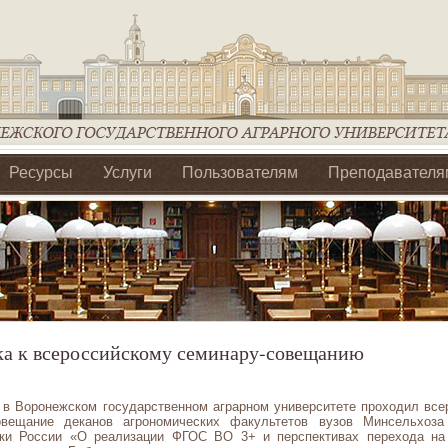
Ресурсы
Услуги
Пользователям
Преподавателя
ия Ассоциации Агрообразование по ЦФО
ка к всероссийскому семинару-совещанию
я в Воронежском государственном аграрном университете проходил все
овещание деканов агрономических факультетов вузов Минсельхоза
ки России «О реализации ФГОС ВО 3+ и перспективах перехода н