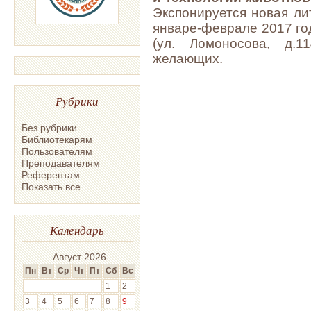
Экспонируется новая ли
январе-феврале 2017 го
(ул. Ломоносова, д.
желающих.
Рубрики
Без рубрики
Библиотекарям
Пользователям
Преподавателям
Референтам
Показать все
Календарь
Август 2026
Пн
Вт
Ср
Чт
Пт
Сб
Вс
1
2
3
4
5
6
7
8
9