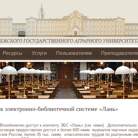
Ресурсы
Услуги
Пользователям
Преподавателя
ия Ассоциации Агрообразование по ЦФО
к электронно-библиотечной системе «Лань»
Возобновлен доступ к контенту ЭБС «Лань» (см. ниже). Дополнительно 
оговора предоставлен доступ к более 600 наим. журналов научных изда
зов России, более 35 тыс. наим. классических трудов по различным об