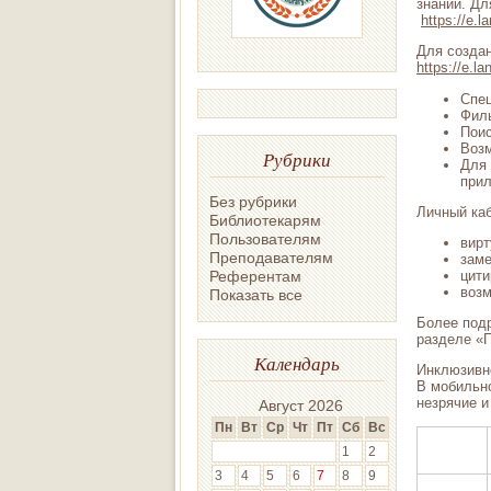
знаний. Дл
https://e.
Для создан
https://e.l
Спец
Филь
Поис
Возм
Рубрики
Для 
прил
Без рубрики
Личный каб
Библиотекарям
Пользователям
вирт
Преподавателям
заме
Референтам
цити
возм
Показать все
Более под
разделе 
Календарь
Инклюзивн
В мобильн
незрячие и
Август 2026
Пн
Вт
Ср
Чт
Пт
Сб
Вс
1
2
3
4
5
6
7
8
9