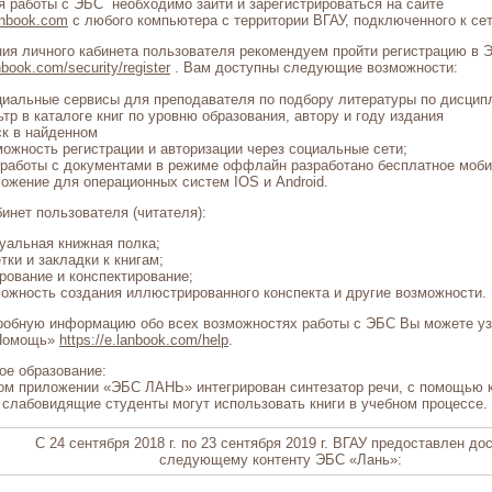
я работы с ЭБС необходимо зайти и зарегистрироваться на сайте
lanbook.com
с любого компьютера с территории ВГАУ, подключенного к сет
ия личного кабинета пользователя рекомендуем пройти регистрацию в 
anbook.com/security/register
. Вам доступны следующие возможности:
иальные сервисы для преподавателя по подбору литературы по дисцип
тр в каталоге книг по уровню образования, автору и году издания
к в найденном
ожность регистрации и авторизации через социальные сети;
работы с документами в режиме оффлайн разработано бесплатное моб
ожение для операционных систем IOS и Android.
инет пользователя (читателя):
уальная книжная полка;
тки и закладки к книгам;
рование и конспектирование;
ожность создания иллюстрированного конспекта и другие возможности.
робную информацию обо всех возможностях работы с ЭБС Вы можете уз
«Помощь»
https://e.lanbook.com/help
.
ое образование:
ом приложении «ЭБС ЛАНЬ» интегрирован синтезатор речи, с помощью к
 слабовидящие студенты могут использовать книги в учебном процессе.
C 24 сентября 2018 г. по 23 сентября 2019 г. ВГАУ предоставлен дос
следующему контенту ЭБС «Лань»: