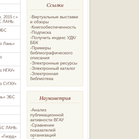
Ссылки
-Виртуальные выставки
 2015 г.»
С ЛАНЬ.
и обзоры
-Книгообеспеченность
 ЭБС
-Подписка
-Получить индекс УДК/
ББК
о Лань»
-Примеры
библиографического
о
описания
-Электронные ресурсы
-Электронный каталог
о НГАУ»
-Электронная
библиотека
о СтГАУ»
Наукометрия
ань» ЭБС
-Анализ
публикационной
активности ВГАУ
-Сравнение
ЭБС ЛАНЬ.
показателей
организаций
 «Гиорд»