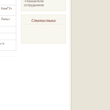
-Показатели
сотрудников
о КемГУ»
 Лань»
Статистика
ы и