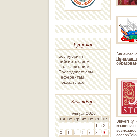
Рубрики
Библиотек
Без рубрики
Порядок 
Библиотекарям
образоват
Пользователям
Преподавателям
Референтам
Показать все
Календарь
Август 2026
Пн
Вт
Ср
Чт
Пт
Сб
Вс
University
компания п
1
2
возможнос
3
4
5
6
7
8
9
access?ci