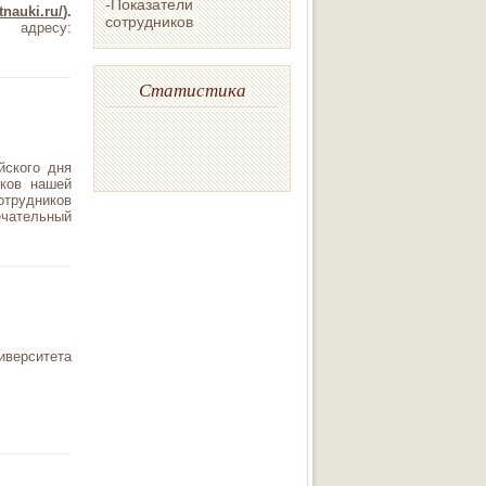
-Показатели
tnauki.ru/
).
сотрудников
адресу:
Статистика
йского дня
иков нашей
отрудников
ечательный
иверситета