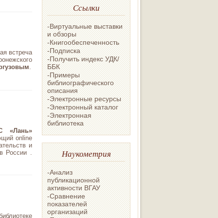
Ссылки
-Виртуальные выставки
и обзоры
-Книгообеспеченность
-Подписка
ая встреча
-Получить индекс УДК/
ронежского
ББК
ргузовым
.
-Примеры
библиографического
описания
-Электронные ресурсы
-Электронный каталог
-Электронная
библиотека
С «Лань»
щий online
ательств и
Наукометрия
в России .
-Анализ
публикационной
активности ВГАУ
-Сравнение
показателей
организаций
иблиотеке