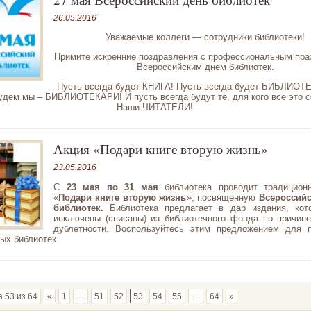
26.05.2016
Уважаемые коллеги — сотрудники библиотеки!
Примите искренние поздравления с профессиональным пр
Всероссийским днем библиотек.
Пусть всегда будет КНИГА! Пусть всегда будет БИБЛИОТЕ
удем мы – БИБЛИОТЕКАРИ! И пусть всегда будут те, для кого все это с
Наши ЧИТАТЕЛИ!
Акция «Подари книге вторую жизнь»
23.05.2016
С
23 мая по 31 мая
библиотека проводит традицион
«
Подари книге вторую жизнь
», посвященную
Всероссий
библиотек.
Библиотека предлагает в дар издания, ко
исключены (списаны) из библиотечного фонда по причин
дублетности. Воспользуйтесь этим предложением для 
ых библиотек.
 53 из 64
«
1
…
51
52
53
54
55
…
64
»