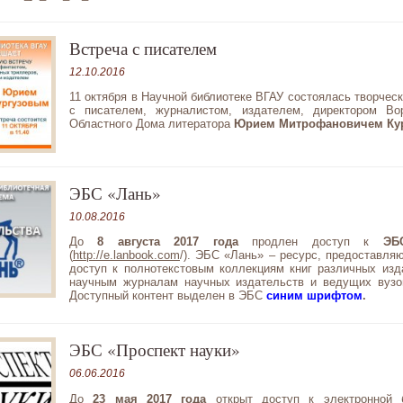
Встреча с писателем
12.10.2016
11 октября в Научной библиотеке ВГАУ состоялась творческ
с писателем, журналистом, издателем, директором Во
Областного Дома литератора
Юрием Митрофановичем Ку
ЭБС «Лань»
10.08.2016
До
8 августа 2017 года
продлен доступ к
ЭБ
(
http://e.lanbook.com
/). ЭБС «Лань» – ресурс, предоставляю
доступ к полнотекстовым коллекциям книг различных изд
научным журналам научных издательств и ведущих вузо
Доступный контент выделен в ЭБС
синим шрифтом
.
ЭБС «Проспект науки»
06.06.2016
До
23 мая 2017 года
открыт доступ к электронной б