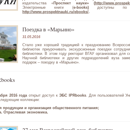
издательства «
Проспект науки» (
http://www.prospek
Электронные книги (
e-books)
доступны по 
http://www.prospektnauki.ru/ebooks/
.
Поездка в «Марьино»
31.05.2016
Стало уже хорошей традицией к празднованию Всеросси
библиотек приурочивать экскурсионные поездки сотрудн
библиотеки. В этом году ректорат ВГАУ организовал для с
Научной библиотеки и других подразделений вуза зам
подарок – поездку в «Марьино».
Rbooks
абря 2016 года
открыт доступ к
ЭБС IPRbooks
. Для пользователей Ун
следующие коллекции:
я продукции и организация общественного питания;
. Отраслевая экономика.
27 мая Всероссийский день библиотек