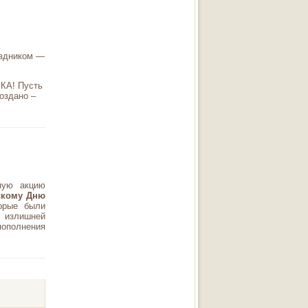
аздником —
КА! Пусть
оздано –
ную акцию
скому Дню
торые были
е излишней
пополнения