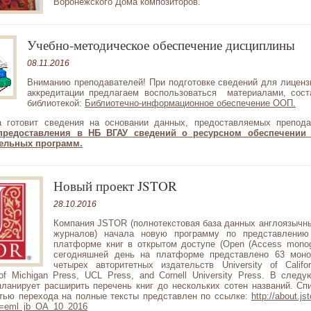
Воронежского Дома композиторов.
Учебно-методическое обеспечение дисциплины
08.11.2016
Вниманию преподавателей! При подготовке сведений для лиценз
аккредитации предлагаем воспользоваться материалами, сос
библиотекой:
Библиотечно-информационное обеспечение ООП.
а готовит сведения на основании данных, предоставляемых препод
предоставления в НБ ВГАУ сведений о ресурсном обеспечени
ельных программ.
Новый проект JSTOR
28.10.2016
Компания JSTOR (полнотекстовая база данных
англоязычн
журналов) начала новую программу по представлению
платформе книг в открытом доступе (Open (Access monog
сегодняшней день на платформе представлено 63 моно
четырех авторитетных издательств University of Califor
 of Michigan Press, UCL Press, and Cornell University Press. В след
ланирует расширить перечень книг до нескольких сотен названий. Спи
тью перехода на полные тексты представлен по ссылке:
http://about.js
d=eml_jb_OA_10_2016