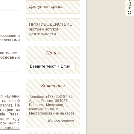
Доступная среда
ПРОТИВОДЕЙСТВИЕ
экстремистской
деятельности
ирования и
тавленными
Поиск
авателями.
и
основных
Контакты
ых научных
Телефон: (473) 253-87-79
 на своей
Адрес: Россия, 394087,
raphs). На
Воронеж, Мичурина, 1,
library@lib.vsau.ru
графии из
Местоположение на карте
nia Press,
ующем году
Вопрос-ответ
сок книг с
tor.org/open-