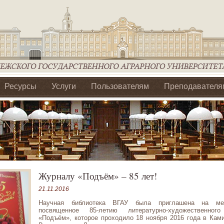
Ресурсы
Услуги
Пользователям
Преподавателя
ия Ассоциации Агрообразование по ЦФО
Журналу «Подъём» – 85 лет!
21.11.2016
Научная библиотека ВГАУ была приглашена на мер
посвященное 85-летию литературно-художественног
«Подъём», которое проходило 18 ноября 2016 года в Кам