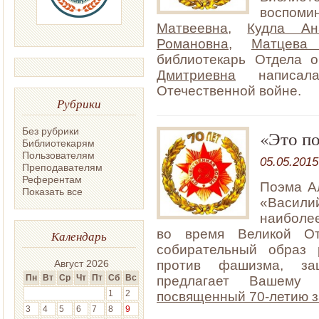
воспоми
Матвеевна
,
Кудла Ан
Романовна
,
Матцева
библиотекарь Отдела
Дмитриевна
написала
Отечественной войне.
Рубрики
Без рубрики
«Это по
Библиотекарям
Пользователям
05.05.2015
Преподавателям
Референтам
Поэма А
Показать все
«Василий
наиболе
во время Великой От
Календарь
собирательный образ 
против фашизма, за
Август 2026
Пн
Вт
Ср
Чт
Пт
Сб
Вс
предлагает Ваше
1
2
посвященный 70-летию 
3
4
5
6
7
8
9