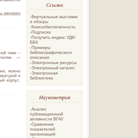
Ссылки
ы научного
-Виртуальные выставки
и обзоры
-Книгообеспеченность
-Подписка
-Получить индекс УДК/
ББК
-Примеры
библиографического
ной теме –
описания
ителям —
-Электронные ресурсы
-Электронный каталог
вке, можно
-Электронная
ературой и
библиотека
ый корпус,
Наукометрия
-Анализ
публикационной
активности ВГАУ
-Сравнение
показателей
организаций