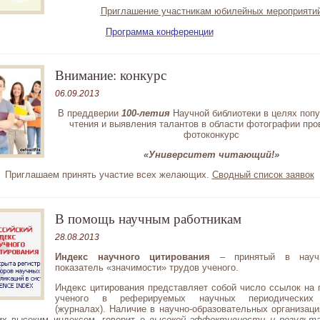
Приглашение участникам юбилейных мероприяти
Программа конференции
Внимание: конкурс
06.09.2013
В преддверии
100-летия
Научной библиотеки в целях
попу
чтения и выявления талантов в области фотографии про
фотоконкурс
«Университет читающий!»
Приглашаем принять участие всех желающих.
Сводный список заявок
В помощь научным работникам
28.08.2013
Индекс
научного цитирования
– принятый в науч
показатель «значимости» трудов ученого.
Индекс цитирования представляет собой число ссылок на 
ученого в реферируемых научных периодических
(журналах). Наличие в научно-образовательных организаци
х высоким индексом, говорит о
высокой эффективности и результ