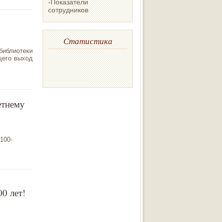
-Показатели
сотрудников
Статистика
иблиотеки
щего выход
етнему
100-
0 лет!