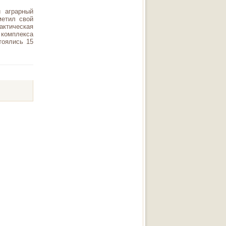
й аграрный
метил свой
актическая
 комплекса
тоялись 15