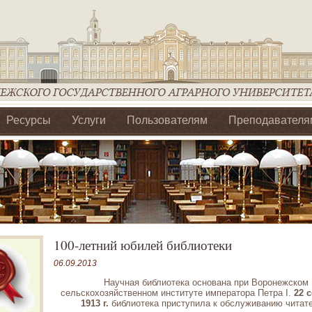
Ресурсы
Услуги
Пользователям
Преподавателя
ия Ассоциации Агрообразование по ЦФО
100-летний юбилей библиотеки
06.09.2013
Научная библиотека основана при Воронежском
сельскохозяйственном институте императора Петра I.
22 
1913 г.
библиотека приступила к обслуживанию читат