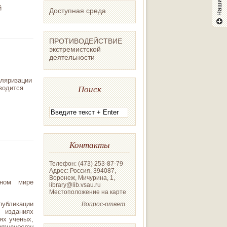
й
Доступная среда
ПРОТИВОДЕЙСТВИЕ
экстремистской
деятельности
ляризации
Поиск
водится
Контакты
Телефон: (473) 253-87-79
Адрес: Россия, 394087,
Воронеж, Мичурина, 1,
ном мире
library@lib.vsau.ru
Местоположение на карте
публикации
Вопрос-ответ
 изданиях
ях ученых,
ативности