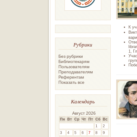
К уч
Викт
вари
Отве
Рубрики
libr
1, Г
Учас
Без рубрики
груп
Библиотекарям
Побе
Пользователям
Преподавателям
Референтам
Показать все
Календарь
Август 2026
Пн
Вт
Ср
Чт
Пт
Сб
Вс
1
2
3
4
5
6
7
8
9