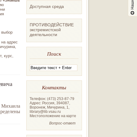
не
«Знаешь
ию
Доступная среда
ени
ия
ПРОТИВОДЕЙСТВИЕ
экстремистской
т выбор
деятельности
 на адрес
Мичурина,
Поиск
, курс,
евича
Контакты
Телефон: (473) 253-87-79
Адрес: Россия, 394087,
 Михаила
Воронеж, Мичурина, 1,
ределены
library@lib.vsau.ru
Местоположение на карте
Вопрос-ответ