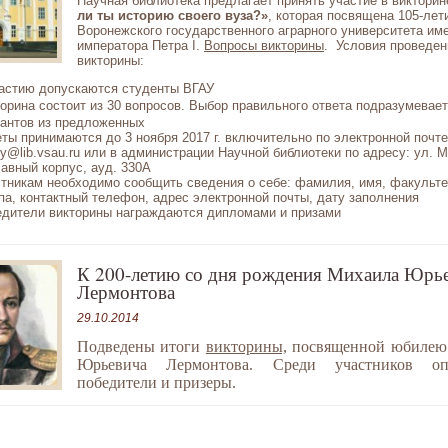
Научная библиотека предлагает принять участие в виктори
ли ты историю своего вуза?»
, которая посвящена 105-лет
Воронежского государственного аграрного университета им
императора Петра I.
Вопросы викторины
. Условия проведен
викторины:
астию допускаются студенты ВГАУ
орина состоит из 30 вопросов. Выбор правильного ответа подразумевае
антов из предложенных
ты принимаются до 3 ноября 2017 г. включительно по электронной почте
ary@lib.vsau.ru или в администрации Научной библиотеки по адресу: ул. 
лавный корпус, ауд. 330А
тникам необходимо сообщить сведения о себе: фамилия, имя, факультет
па, контактный телефон, адрес электронной почты, дату заполнения
дители викторины награждаются дипломами и призами
К 200-летию со дня рождения Михаила Юрь
Лермонтова
29.10.2014
Подведены итоги
викторины,
посвященной
юбилею
Юрьевича Лермонтова
. Среди участников оп
победители и призеры.