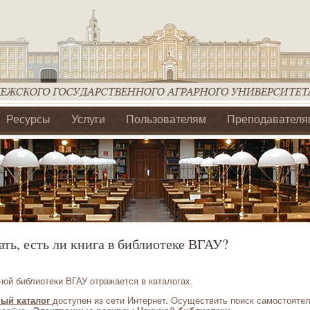
Ресурсы
Услуги
Пользователям
Преподавателя
ия Ассоциации Агрообразование по ЦФО
ать, есть ли книга в библиотеке ВГАУ?
ой библиотеки ВГАУ отражается в каталогах.
ый каталог
доступен из сети Интернет
.
Осуществить поиск самостояте