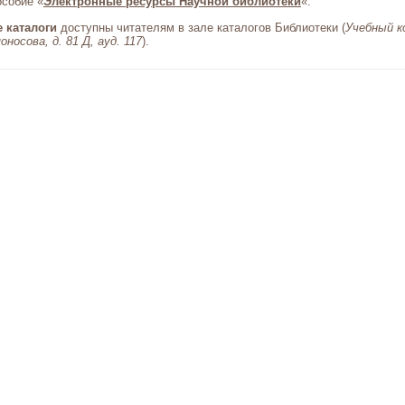
особие «
Электронные ресурсы Научной библиотеки
«.
 каталоги
доступны читателям в зале каталогов Библиотеки (
Учебный к
оносова, д. 81 Д, ауд. 117
).