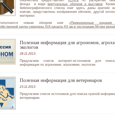
Библиотека предоставляет
услуги
по раскрытию библ
фонда в виде
виртуальных обзоров и выставок
. Кром
библиографического списка книг здесь даны краткие а
книгам, представлены изображения обложек, другой иллю
материал.
пополнился новым обзором книг
«Прижизненные издания
яйственной науки середины XIX-начала XX вв.в экспозиции Музея редки
Полезная информация для агрономов, агрох
экологов
28.11.2013
Предлагаем список интернет-источников для поис
информации по агрономии, агрохимии, экологии.
Полезная информация для ветеринаров
23.11.2013
Предлагаем список источников для поиска нужной информа
ветеринарии.