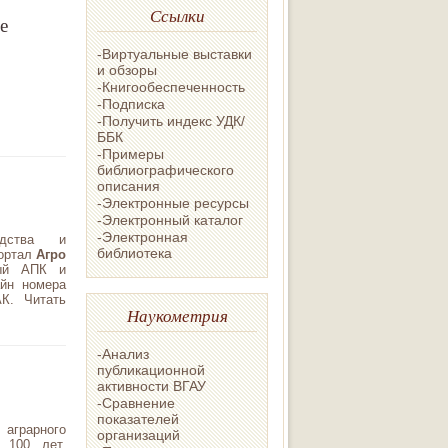
Ссылки
е
-Виртуальные выставки
и обзоры
-Книгообеспеченность
-Подписка
-Получить индекс УДК/
ББК
-Примеры
библиографического
описания
-Электронные ресурсы
-Электронный каталог
-Электронная
одства и
библиотека
портал
Агро
ный АПК и
йн номера
К. Читать
Наукометрия
-Анализ
публикационной
активности ВГАУ
-Сравнение
показателей
аграрного
организаций
 100 лет.