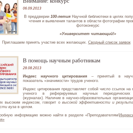
Внимание: конкурс
06.09.2013
В преддверии
100-летия
Научной библиотеки в целях
попу
чтения и выявления талантов в области фотографии про
фотоконкурс
«Университет читающий!»
Приглашаем принять участие всех желающих.
Сводный список заявок
В помощь научным работникам
28.08.2013
Индекс
научного цитирования
– принятый в науч
показатель «значимости» трудов ученого.
Индекс цитирования представляет собой число ссылок на 
ученого в реферируемых научных периодических
(журналах). Наличие в научно-образовательных организаци
х высоким индексом, говорит о
высокой эффективности и результ
сти вуза
в целом.
робную информацию можно найти в разделе «Преподавателям/
Индекс
ия»