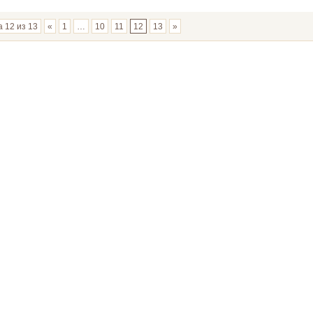
 12 из 13
«
1
…
10
11
12
13
»