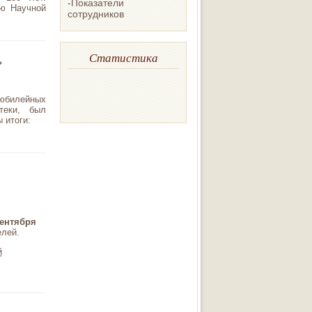
-Показатели
ею Научной
сотрудников
Статистика
»
 юбилейных
теки, был
 итоги:
сентября
елей.
й