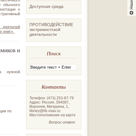
иотечного
е обычного
Доступная среда
ннотации к
стративный
ПРОТИВОДЕЙСТВИЕ
 деятелей
экстремистской
х книг».
деятельности
имиков и
Поиск
ка нужной
Контакты
Телефон: (473) 253-87-79
Адрес: Россия, 394087,
Воронеж, Мичурина, 1,
library@lib.vsau.ru
ции по
Местоположение на карте
Вопрос-ответ