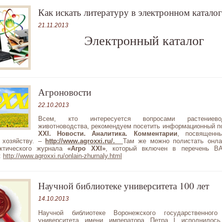
Как искать литературу в электронном каталог
21.11.2013
Электронный каталог
Агроновости
22.10.2013
Всем, кто интересуется вопросами растениев
животноводства, рекомендуем посетить информационный 
XXI. Новости. Аналитика. Комментарии
, посвящен
 хозяйству. –
http://www.agroxxi.ru/.
Там же можно полистать онла
актического журнала
«Агро XXI»
, который включен в перечень ВА
:
http://www.agroxxi.ru/onlain-zhurnaly.html
Научной библиотеке университета 100 лет
14.10.2013
Научной библиотеке Воронежского государственного 
университета имени императора Петра I исполнилось