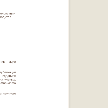
ляризации
водится
ном мире
публикации
 изданиях
ях ученых,
ативности
ы научного