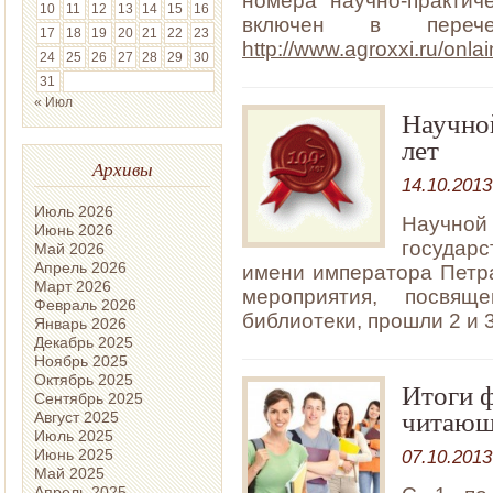
номера
научно-практи
10
11
12
13
14
15
16
включен в перече
17
18
19
20
21
22
23
http://www.agroxxi.ru/onla
24
25
26
27
28
29
30
31
« Июл
Научной
лет
Архивы
14.10.2013
Июль 2026
Научн
Июнь 2026
государ
Май 2026
Апрель 2026
имени императора Петра
Март 2026
мероприятия, посвя
Февраль 2026
библиотеки, прошли 2 и 3
Январь 2026
Декабрь 2025
Ноябрь 2025
Октябрь 2025
Итоги 
Сентябрь 2025
читающ
Август 2025
Июль 2025
07.10.2013
Июнь 2025
Май 2025
Апрель 2025