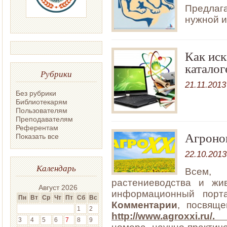
Предлага
нужной и
Как иск
каталог
Рубрики
21.11.2013
Без рубрики
Библиотекарям
Пользователям
Преподавателям
Референтам
Агроно
Показать все
22.10.2013
Календарь
Всем, 
растениеводства и жив
Август 2026
информационный пор
Пн
Вт
Ср
Чт
Пт
Сб
Вс
Комментарии
, посвяще
1
2
http://www.agroxxi.ru/
3
4
5
6
7
8
9