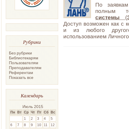
По заявка
полным 
системы
(
Доступ возможен как с к
и из любого другог
использованием Личного
Рубрики
Без рубрики
Библиотекарям
Пользователям
Преподавателям
Референтам
Показать все
Календарь
Июль 2015
Пн
Вт
Ср
Чт
Пт
Сб
Вс
1
2
3
4
5
6
7
8
9
10
11
12