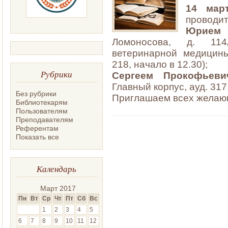
14 мар
проводит
Юрием 
Ломоносова, д. 114
ветеринарной медицины
218, начало в 12.30);
Рубрики
Сергеем Прокофьев
Главный корпус, ауд. 317,
Без рубрики
Приглашаем всех желаю
Библиотекарям
Пользователям
Преподавателям
Референтам
Показать все
Календарь
Март 2017
Пн
Вт
Ср
Чт
Пт
Сб
Вс
1
2
3
4
5
6
7
8
9
10
11
12