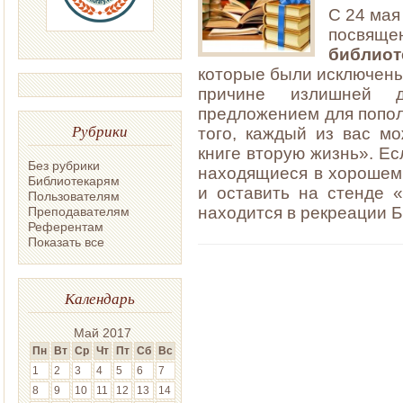
С 24 мая
посвя
библио
которые были исключены
причине излишней ду
предложением для попол
Рубрики
того, каждый из вас м
книге вторую жизнь». Ес
Без рубрики
находящиеся в хорошем 
Библиотекарям
и оставить на стенде 
Пользователям
находится в рекреации Б
Преподавателям
Референтам
Показать все
Календарь
Май 2017
Пн
Вт
Ср
Чт
Пт
Сб
Вс
1
2
3
4
5
6
7
8
9
10
11
12
13
14