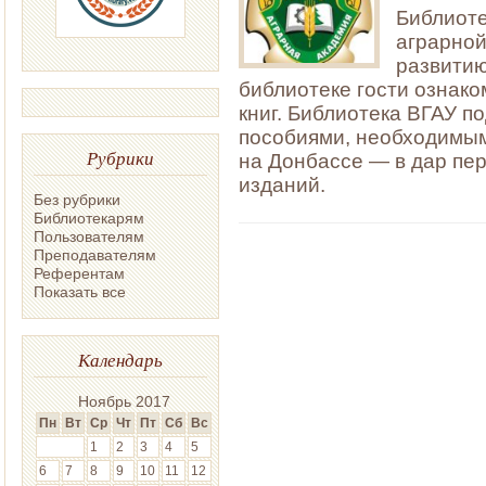
Библиоте
аграрной
развитию
библиотеке гости ознако
книг. Библиотека ВГАУ 
пособиями, необходимым
Рубрики
на Донбассе — в дар пе
изданий.
Без рубрики
Библиотекарям
Пользователям
Преподавателям
Референтам
Показать все
Календарь
Ноябрь 2017
Пн
Вт
Ср
Чт
Пт
Сб
Вс
1
2
3
4
5
6
7
8
9
10
11
12