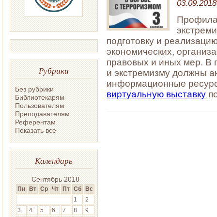
03.09.2018
Профилак
экстреми
подготовку и реализацию
экономических, организ
правовых и иных мер. В
Рубрики
и экстремизму должны а
информационные ресурс
Без рубрики
виртуальную выставку
п
Библиотекарям
Пользователям
Преподавателям
Референтам
Показать все
Календарь
Сентябрь 2018
Пн
Вт
Ср
Чт
Пт
Сб
Вс
1
2
3
4
5
6
7
8
9