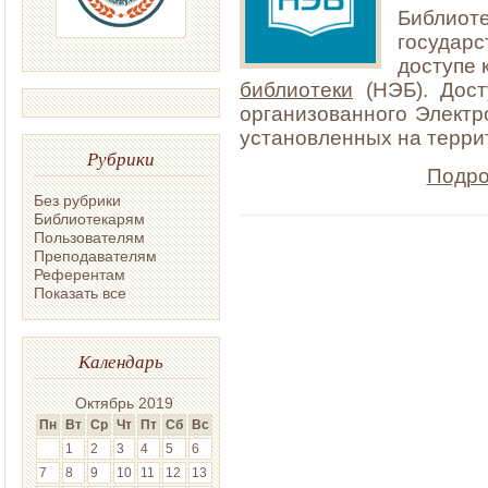
Библиот
государс
доступе 
библиотеки
(НЭБ). Дост
организованного Электр
установленных на терри
Рубрики
Подро
Без рубрики
Библиотекарям
Пользователям
Преподавателям
Референтам
Показать все
Календарь
Октябрь 2019
Пн
Вт
Ср
Чт
Пт
Сб
Вс
1
2
3
4
5
6
7
8
9
10
11
12
13