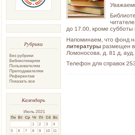
Уважаемы
Библиот
читателе
до 17.00, кроме субботы 
Напоминаем, что фонд 
Рубрики
литературы
размещен в 
Ломоносова, д. 81 д, ауд.
Без рубрики
Библиотекарям
Телефон для справок 253
Пользователям
Преподавателям
Референтам
Показать все
Календарь
Июль 2021
Пн
Вт
Ср
Чт
Пт
Сб
Вс
1
2
3
4
5
6
7
8
9
10
11