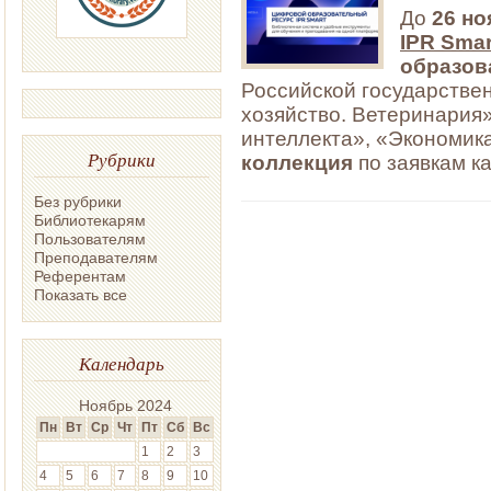
До
26 но
IPR Smar
образов
Российской государствен
хозяйство. Ветеринария
интеллекта», «Экономик
Рубрики
коллекция
по заявкам к
Без рубрики
Библиотекарям
Пользователям
Преподавателям
Референтам
Показать все
Календарь
Ноябрь 2024
Пн
Вт
Ср
Чт
Пт
Сб
Вс
1
2
3
4
5
6
7
8
9
10