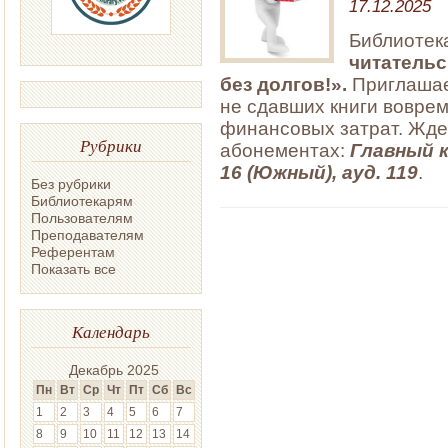
17.12.2025
Библиотек
читательс
без долгов!».
Приглашае
не сдавших книги воврем
финансовых затрат. Ждем
Рубрики
абонементах:
Главный к
16 (Южный), ауд. 119
.
Без рубрики
Библиотекарям
Пользователям
Преподавателям
Референтам
Показать все
Календарь
Декабрь 2025
Пн
Вт
Ср
Чт
Пт
Сб
Вс
1
2
3
4
5
6
7
8
9
10
11
12
13
14