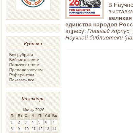
В Научно
выставк
великая 
единства народов Росс
адресу:
Главный корпус,
Научной библиотеки (н
Рубрики
Без рубрики
Библиотекарям
Пользователям
Преподавателям
Референтам
Показать все
Календарь
Июнь 2026
Пн
Вт
Ср
Чт
Пт
Сб
Вс
1
2
3
4
5
6
7
8
9
10
11
12
13
14