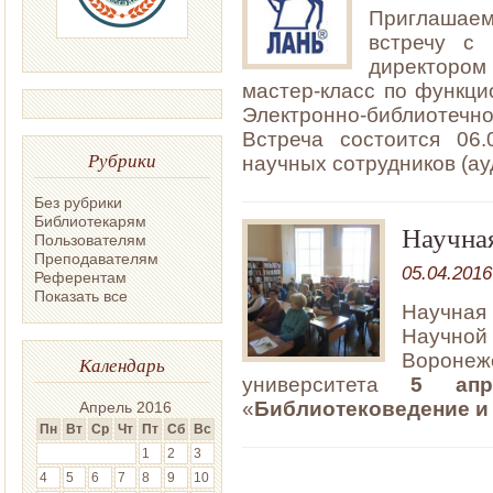
Приглашае
встречу с
директором
мастер-класс по функц
Электронно-библиотеч
Встреча состоится 06.
Рубрики
научных сотрудников (ауд
Без рубрики
Библиотекарям
Научна
Пользователям
Преподавателям
05.04.2016
Референтам
Показать все
Научная
Научной
Воронеж
Календарь
университета
5 апр
«
Библиотековедение и
Апрель 2016
Пн
Вт
Ср
Чт
Пт
Сб
Вс
1
2
3
4
5
6
7
8
9
10