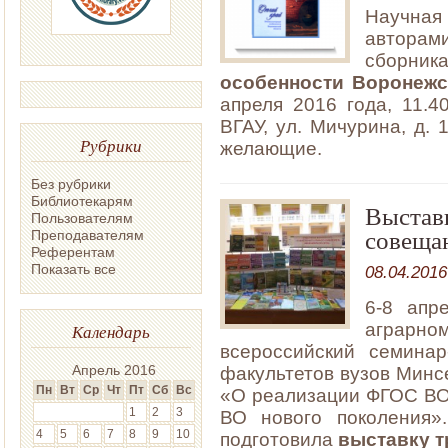
Научная
автора
сборни
особенности Воронежс
апреля 2016 года, 11.4
ВГАУ, ул. Мичурина, д. 
Рубрики
желающие.
Без рубрики
Библиотекарям
Выставк
Пользователям
совеща
Преподавателям
Референтам
Показать все
08.04.2016
6-8 апр
аграр
Календарь
всероссийский семинар
Апрель 2016
факультетов вузов Минс
Пн
Вт
Ср
Чт
Пт
Сб
Вс
«О реализации ФГОС ВО
1
2
3
ВО нового поколения»
4
5
6
7
8
9
10
подготовила
выставку т