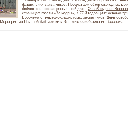
25 января 1943 года – день освобождения Воронежа от неме
фашистских захватчиков. Предлагаем обзор ежегодных мер
библиотеки, посвященных этой дате:
Освобождение Воронеж
страницам газеты «За кадры»
,
К 77-й годовщине освобожде
Воронежа от немецко-фашистских захватчиков
,
День освоб
Мероприятия Научной библиотеки к 75-летию освобождения Воронежа
.