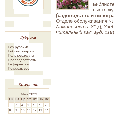
Библиоте
выставк
(садоводство и виногр
Отделе обслуживания № 
Ломоносова д. 81 Д, Уче
читальный зал, ауд. 119
Рубрики
Без рубрики
Библиотекарям
Пользователям
Преподавателям
Референтам
Показать все
Календарь
Май 2023
Пн
Вт
Ср
Чт
Пт
Сб
Вс
1
2
3
4
5
6
7
8
9
10
11
12
13
14