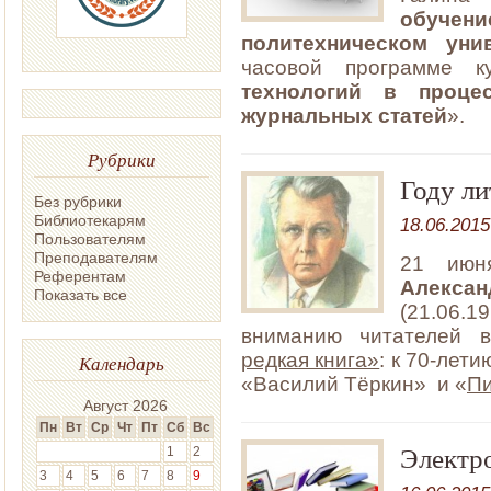
обуче
политехническом уни
часовой программе к
технологий в проце
журнальных статей
».
Рубрики
Году л
Без рубрики
Библиотекарям
18.06.2015
Пользователям
Преподавателям
21 июн
Референтам
Алекса
Показать все
(21.06.1
вниманию читателей 
редкая книга»
: к 70-лет
Календарь
«Василий Тёркин» и «
Пи
Август 2026
Пн
Вт
Ср
Чт
Пт
Сб
Вс
Электр
1
2
3
4
5
6
7
8
9