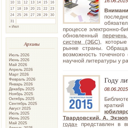
16.06.2015
10
11
12
13
14
15
16
17
18
19
20
21
22
23
Вниман
24
25
26
27
28
29
30
последне
31
обязат
« Июл
процессе электронно-би
обновленный
перечень
систем (ЭБС)
, которы
Архивы
рынке страны. Обращ
возможность точечного 
Июль 2026
Июнь 2026
научной литературы у р
Май 2026
Апрель 2026
Март 2026
Году л
Февраль 2026
Январь 2026
08.06.2015
Декабрь 2025
Ноябрь 2025
Библиот
Октябрь 2025
Сентябрь 2025
кратки
Август 2025
юбиляро
Июль 2025
Твардовский, А. Экзюп
Июнь 2025
Май 2025
года»
представлен в ви
Апрель 2025