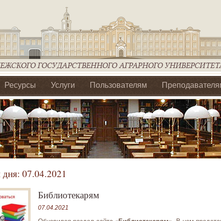
Ресурсы
Услуги
Пользователям
Преподавателя
ия Ассоциации Агрообразование по ЦФО
 дня:
07.04.2021
Библиотекарям
07.04.2021