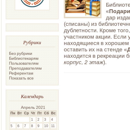
Библиоте
«
Подари
дар изда
(списаны) из библиотеч
дублетности. Кроме тог
участником акции. Если 
Рубрики
находящиеся в хорошем 
оставить их на стенде «
Без рубрики
находится в рекреации б
Библиотекарям
корпус, 2 этаж
).
Пользователям
Преподавателям
Референтам
Показать все
Календарь
Апрель 2021
Пн
Вт
Ср
Чт
Пт
Сб
Вс
1
2
3
4
5
6
7
8
9
10
11